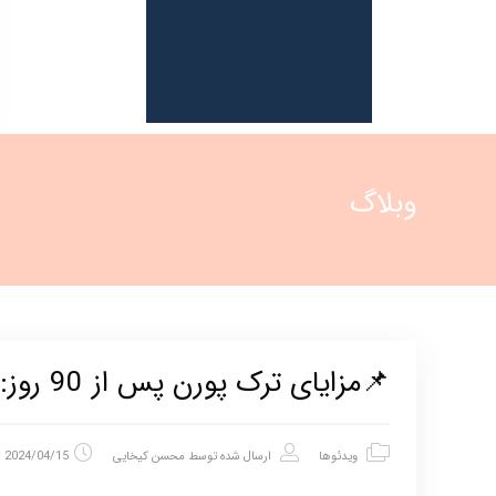
وبلاگ
📌مزایای ترک پورن پس از 90 روز:
ویدئوها
ارسال شده توسط
محسن کیخایی
2024/04/15