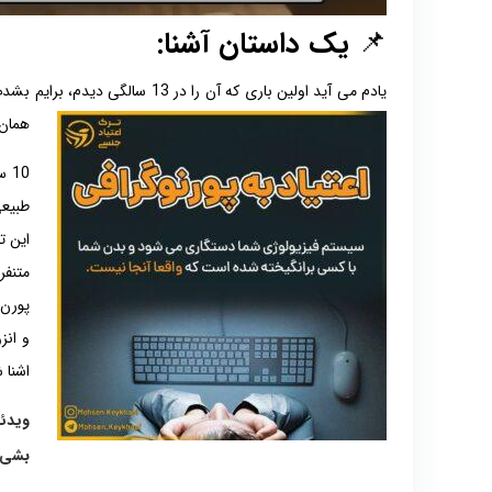
📌
یک داستان آشنا:
یادم می آید اولین باری که آن را
همان 
10
طبیعی
متنفر
پورن 
و انز
اشنا 
ویدئ
بشی.