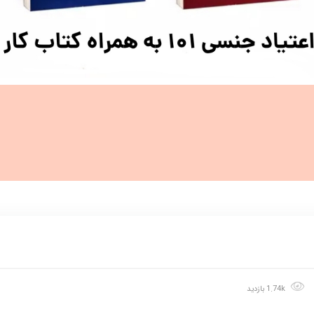
1.74k بازدید