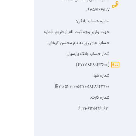
09357124507
شماره حساب بانکی:
جهت واریز وجه ثبت نام از طریق شماره
حساب های زیر به نام محسن کیخایی
شمار حساب بانک پارسیان:
(47001848943600)
شماره شبا:
IR790540200547001848943600
شماره کارت:
6221061254162631