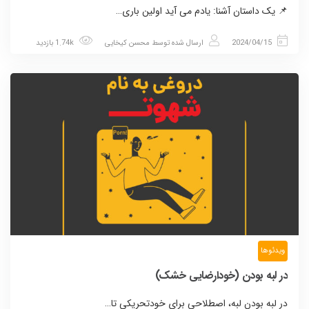
📌 یک داستان آشنا: یادم می آید اولین باری…
2024/04/15
ارسال شده توسط
محسن کیخایی
1.74k بازدید
ویدئوها
در لبه بودن (خودارضایی خشک)
در لبه بودن لبه، اصطلاحی برای خودتحریکی تا…