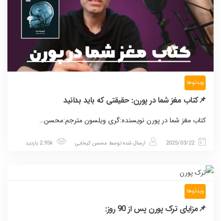
ویدئوها
📌کتاب مغز شما در پورن: حقیقتی که باید بدانید
کتاب مغز شما در پورن نویسنده:گری ویلسون مترجم:محسن…
2025/03/22
ارسال شده توسط
محسن کیخایی
2.95k بازدید
ویدئوها
📌مزایای ترک پورن پس از 90 روز: