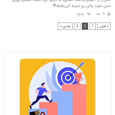
حس خوب پاکی رو تجربه کنن🙏🙏💐
پاسخ
0
« قبلی
1
2
3
بعدی »