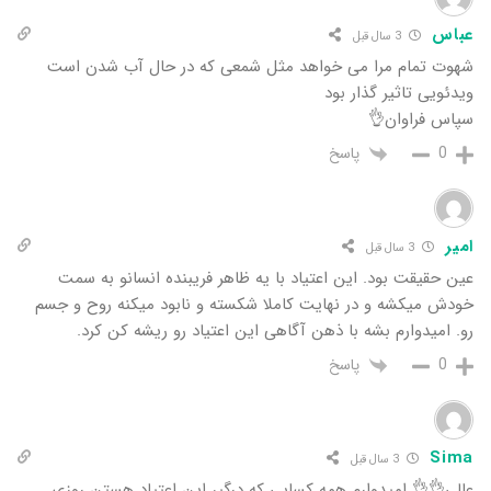
عباس
3 سال قبل
شهوت تمام مرا می خواهد مثل شمعی که در حال آب شدن است
ویدئویی تاثیر گذار بود
سپاس فراوان👌
پاسخ
0
امیر
3 سال قبل
عین حقیقت بود. این اعتیاد با یه ظاهر فریبنده انسانو به سمت
خودش میکشه و در نهایت کاملا شکسته و نابود میکنه روح و جسم
رو. امیدوارم بشه با ذهن آگاهی این اعتیاد رو ریشه کن کرد.
پاسخ
0
Sima
3 سال قبل
عالی👌👌 امیدوارم همه کسایی که درگیر این اعتیاد هستن روزی